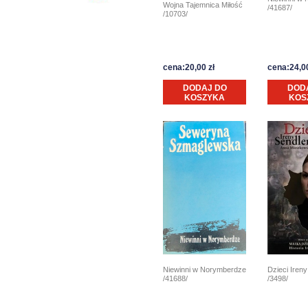
Wojna Tajemnica Miłość
/41687/
/10703/
cena:20,00 zł
cena:24,00
DODAJ DO
DOD
KOSZYKA
KOS
Niewinni w Norymberdze
Dzieci Iren
/41688/
/3498/