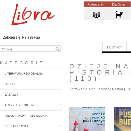
Podręczniki
Dla Dzieci
Zaloguj się
Rejestracja
KONTAKT
KATEGORIE
DZIEJE N
HISTORIA
LITERATURA REGIONALNA
(110)
CZUCZU
Sortowanie:
Popularność
|
Nazwa
|
Ce
ZABAWKI
ARTYKUŁY SZKOLNE
ATLASY, MAPY, PRZEWODNIKI
BELETRYSTYKA