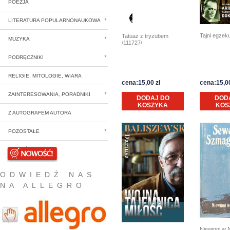
POEZJA
LITERATURA POPULARNONAUKOWA
Tajni egzek
Tatuaż z tryzubem
MUZYKA
/111727/
PODRĘCZNIKI
RELIGIE, MITOLOGIE, WIARA
cena:15,00 zł
cena:15,00
ZAINTERESOWANIA, PORADNIKI
DODAJ DO
DOD
KOSZYKA
KOS
Z AUTOGRAFEM AUTORA
POZOSTAŁE
NOWOŚCI
ODWIEDŹ NAS
NA ALLEGRO
Niewinni w