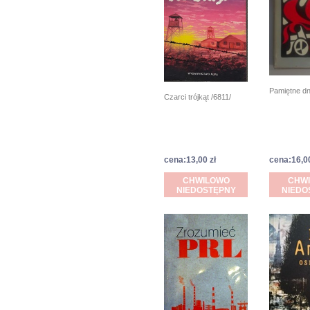
Pamiętne dn
Czarci trójkąt /6811/
cena:13,00 zł
cena:16,00
CHWILOWO
CHW
NIEDOSTĘPNY
NIEDO