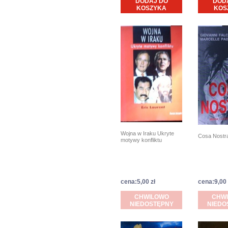
DODAJ DO
DOD
KOSZYKA
KOS
Wojna w Iraku Ukryte
Cosa Nostr
motywy konfliktu
cena:5,00 zł
cena:9,00 
CHWILOWO
CHW
NIEDOSTĘPNY
NIEDO