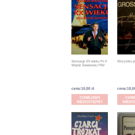
Wszystko pł
Sensacje XX wieku Po II
Wojnie Światowej /706/
cena:10,00 zł
cena:10,00
CHWILOWO
CHW
NIEDOSTĘPNY
NIEDO