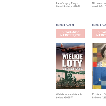
Lapończycy Zarys
Nikt nie spo
historii kultury /8187/
rzezi /9641/
cena:17,00 zł
cena:17,00
CHWILOWO
CHW
NIEDOSTĘPNY
NIEDO
Wielkie loty w dziejach
Elżbieta II 
świata /10687/
królowa /11