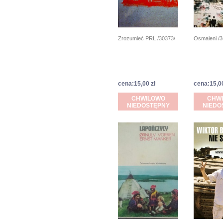
Zrozumieć PRL /30373/
Osmaleni /3
cena:15,00 zł
cena:15,00
CHWILOWO
CHW
NIEDOSTĘPNY
NIEDO