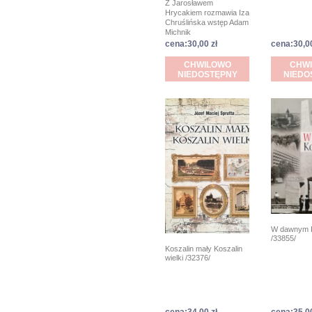
Z Jarosławem
Hrycakiem rozmawia Iza
Chruślińska wstęp Adam
Michnik
cena:30,00 zł
cena:30,00
CHWILOWO
CHW
NIEDOSTĘPNY
NIEDO
W dawnym K
/33855/
Koszalin mały Koszalin
wielki /32376/