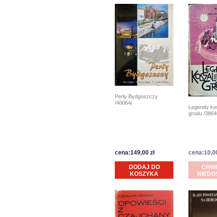
Perły Bydgoszczy
/40064/
Legendy kos
grodu /3864
cena:149,00 zł
cena:10,00
DODAJ DO
CHW
KOSZYKA
NIEDO