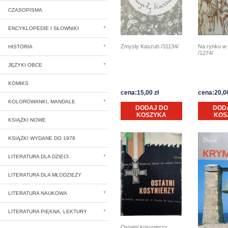
CZASOPISMA
ENCYKLOPEDIE I SŁOWNIKI
Zmysły Kaszub /31134/
Na rynku w
HISTORIA
/1274/
JĘZYKI OBCE
KOMIKS
cena:15,00 zł
cena:20,00
KOLOROWANKI, MANDALE
DODAJ DO
DOD
KOSZYKA
KOS
KSIĄŻKI NOWE
KSIĄŻKI WYDANE DO 1978
LITERATURA DLA DZIECI
LITERATURA DLA MŁODZIEŻY
LITERATURA NAUKOWA
LITERATURA PIĘKNA, LEKTURY
Ostatni kosynierzy