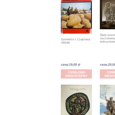
Ślady powst
stycznioweg
Opowieści z Czajchany
dobrzyńskie
/38546/
cena:19,00 zł
cena:20,00
CHWILOWO
CHW
NIEDOSTĘPNY
NIEDO