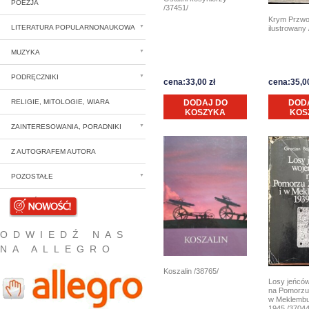
POEZJA
/37451/
Krym Przwo
LITERATURA POPULARNONAUKOWA
ilustrowany
MUZYKA
PODRĘCZNIKI
cena:33,00 zł
cena:35,00
RELIGIE, MITOLOGIE, WIARA
DODAJ DO
DOD
KOSZYKA
KOS
ZAINTERESOWANIA, PORADNIKI
Z AUTOGRAFEM AUTORA
POZOSTAŁE
NOWOŚCI
ODWIEDŹ NAS
NA ALLEGRO
Koszalin /38765/
Losy jeńcó
na Pomorzu
w Meklembur
1945 /37044