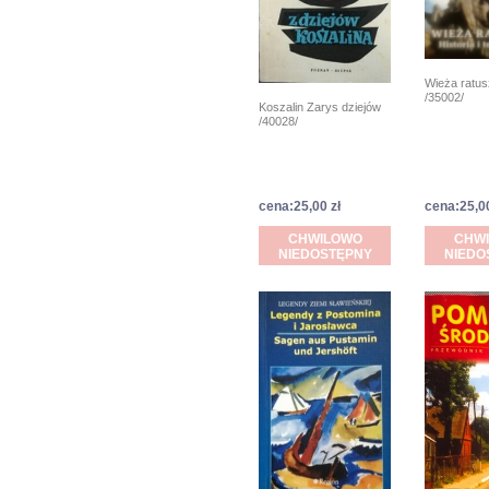
Wieża ratu
/35002/
Koszalin Zarys dziejów
/40028/
cena:25,00 zł
cena:25,00
CHWILOWO
CHW
NIEDOSTĘPNY
NIEDO