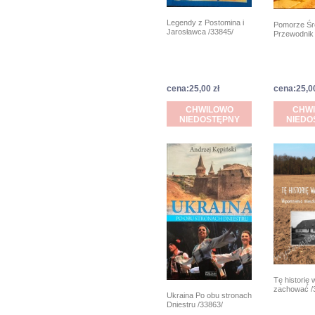
Legendy z Postomina i
Pomorze Ś
Jarosławca /33845/
Przewodnik 
cena:25,00 zł
cena:25,00
CHWILOWO
CHW
NIEDOSTĘPNY
NIEDO
Tę historię 
zachować /
Ukraina Po obu stronach
Dniestru /33863/