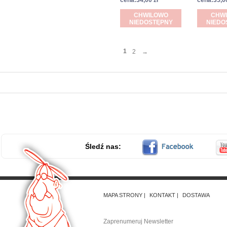
cena:34,00 zł
cena:35,00
CHWILOWO
CHW
NIEDOSTĘPNY
NIEDO
1
2
→
Śledź nas:
MAPA STRONY
KONTAKT
DOSTAWA
Zaprenumeruj Newsletter