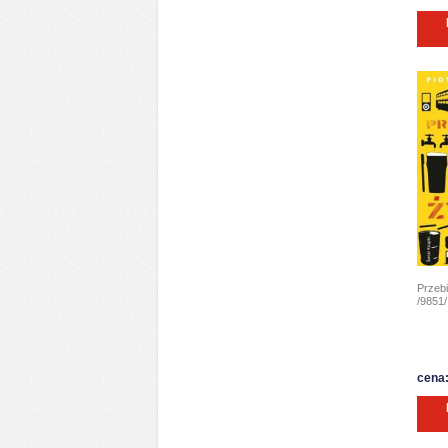
Przeb
/9851/
cena: