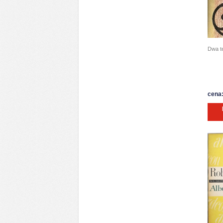
Dwa te
cena: