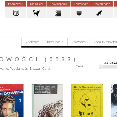
Podręczniki
Dla Dzieci
Encyklopedie
Fantastyka
Wyprzedaż
KONTAKT
PROMOCJE
NOWOŚCI
KOSZTY TRANS
OWOŚCI
(6833)
Cena:
wanie:
Popularność
|
Nazwa
|
Cena