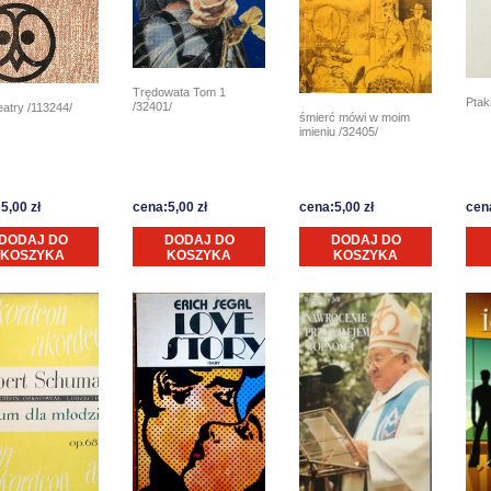
Trędowata Tom 1
Ptaki
/32401/
atry /113244/
śmierć mówi w moim
imieniu /32405/
5,00 zł
cena:5,00 zł
cena:5,00 zł
cena
DODAJ DO
DODAJ DO
DODAJ DO
KOSZYKA
KOSZYKA
KOSZYKA