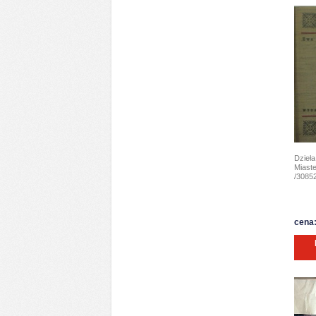
Dzieł
Miast
/30852
cena: