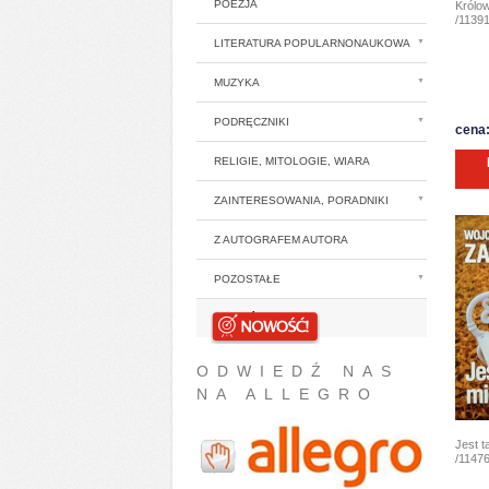
POEZJA
Królow
/11391
LITERATURA POPULARNONAUKOWA
MUZYKA
PODRĘCZNIKI
cena:
RELIGIE, MITOLOGIE, WIARA
ZAINTERESOWANIA, PORADNIKI
Z AUTOGRAFEM AUTORA
POZOSTAŁE
NOWOŚCI
ODWIEDŹ NAS
NA ALLEGRO
Jest t
/11476