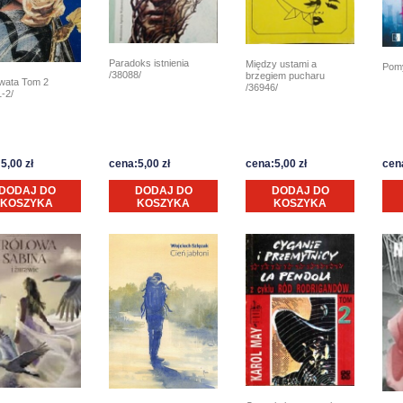
Paradoks istnienia
Między ustami a
Pomy
/38088/
brzegiem pucharu
wata Tom 2
/36946/
-2/
5,00 zł
cena:5,00 zł
cena:5,00 zł
cena
DODAJ DO
DODAJ DO
DODAJ DO
KOSZYKA
KOSZYKA
KOSZYKA