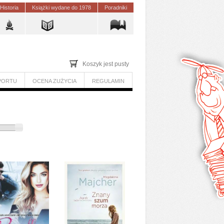
Historia
Książki wydane do 1978
Poradniki
Koszyk jest pusty
PORTU
OCENA ZUŻYCIA
REGULAMIN