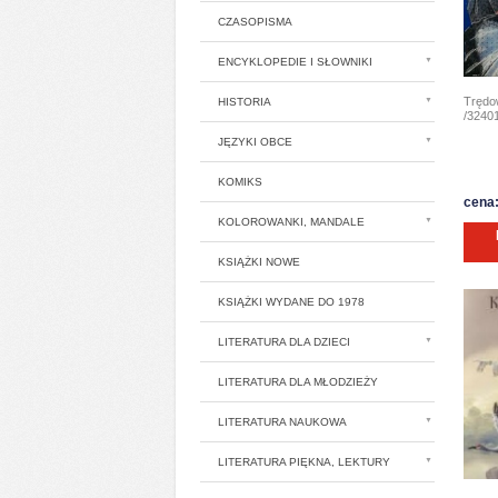
CZASOPISMA
ENCYKLOPEDIE I SŁOWNIKI
Trędo
HISTORIA
/32401
JĘZYKI OBCE
KOMIKS
cena:
KOLOROWANKI, MANDALE
KSIĄŻKI NOWE
KSIĄŻKI WYDANE DO 1978
LITERATURA DLA DZIECI
LITERATURA DLA MŁODZIEŻY
LITERATURA NAUKOWA
LITERATURA PIĘKNA, LEKTURY