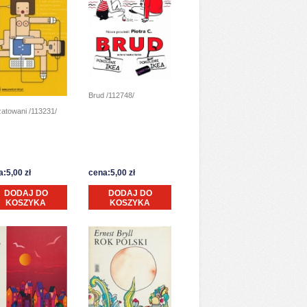
Brud /112748/
atowani /113231/
:5,00 zł
cena:5,00 zł
DODAJ DO
DODAJ DO
KOSZYKA
KOSZYKA