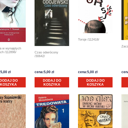
Torsje /112418/
Zacz
ta w wynajętych
ach /112896/
Czas odwrócony
/30642/
5,00 zł
cena:5,00 zł
cena:5,00 zł
cena
DODAJ DO
DODAJ DO
DODAJ DO
KOSZYKA
KOSZYKA
KOSZYKA