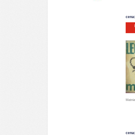
cena:
Matnia
cena: