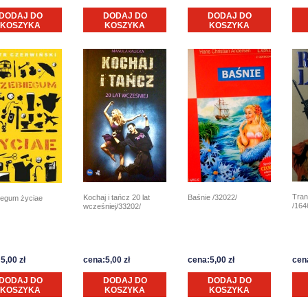
DODAJ DO
DODAJ DO
DODAJ DO
KOSZYKA
KOSZYKA
KOSZYKA
Tran
Kochaj i tańcz 20 lat
Baśnie /32022/
iegum życiae
/164
wcześniej/33202/
5,00 zł
cena:5,00 zł
cena:5,00 zł
cena
DODAJ DO
DODAJ DO
DODAJ DO
KOSZYKA
KOSZYKA
KOSZYKA