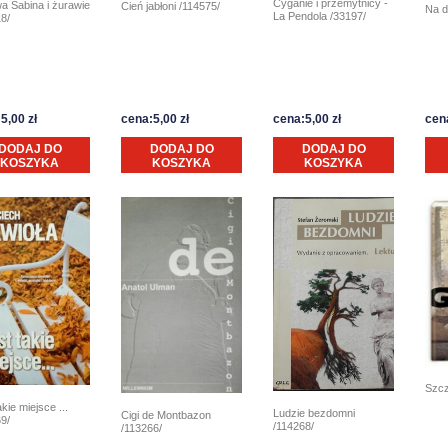
Cyganie i przemytnicy -
a Sabina i żurawie
Cień jabłoni /114575/
Na d
La Pendola /33197/
8/
5,00 zł
cena:5,00 zł
cena:5,00 zł
cena
DODAJ DO
DODAJ DO
DODAJ DO
KOSZYKA
KOSZYKA
KOSZYKA
Szcz
akie miejsce ...
Ludzie bezdomni
Cigi de Montbazon
9/
/114268/
/113266/