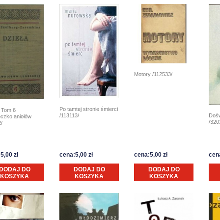
Motory /112533/
Po tamtej stronie śmierci
a Tom 6
/113113/
Dośw
eczko aniołów
/320
/
5,00 zł
cena:5,00 zł
cena:5,00 zł
cena
DODAJ DO
DODAJ DO
DODAJ DO
KOSZYKA
KOSZYKA
KOSZYKA