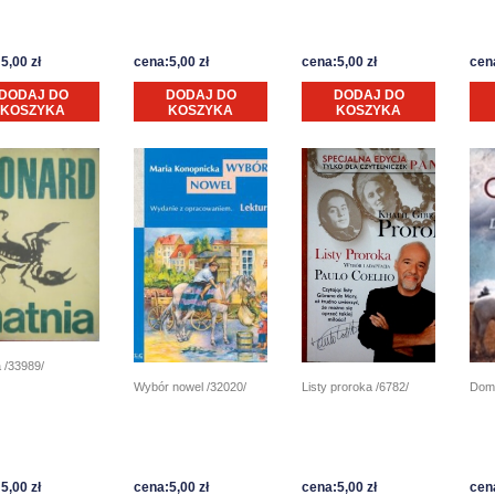
5,00 zł
cena:5,00 zł
cena:5,00 zł
cena
DODAJ DO
DODAJ DO
DODAJ DO
KOSZYKA
KOSZYKA
KOSZYKA
 /33989/
Wybór nowel /32020/
Dom 
Listy proroka /6782/
5,00 zł
cena:5,00 zł
cena:5,00 zł
cena