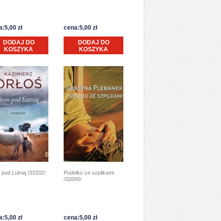
:5,00 zł
cena:5,00 zł
DODAJ DO
DODAJ DO
KOSZYKA
KOSZYKA
pod Lutnią /33332/
Pudełko ze szpilkami
/32690/
:5,00 zł
cena:5,00 zł