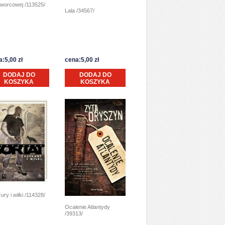
worcowej /113525/
Lala /34567/
:5,00 zł
cena:5,00 zł
DODAJ DO
DODAJ DO
KOSZYKA
KOSZYKA
ury i wilki /114328/
Ocalenie Atlantydy
/39313/