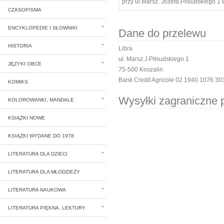
przy ul.Marsz. Józefa.Piłsudskiego 1 
CZASOPISMA
ENCYKLOPEDIE I SŁOWNIKI
Dane do przelewu
HISTORIA
Libra
ul. Marsz.J.Piłsudskiego 1
JĘZYKI OBCE
75-500 Koszalin
Bank Credit Agricole 02 1940 1076 3
KOMIKS
Wysyłki zagraniczne p
KOLOROWANKI, MANDALE
KSIĄŻKI NOWE
KSIĄŻKI WYDANE DO 1978
LITERATURA DLA DZIECI
LITERATURA DLA MŁODZIEŻY
LITERATURA NAUKOWA
LITERATURA PIĘKNA, LEKTURY