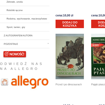
Zdrowie, uroda
Robótki ręczne
cena:10,00 zł
cena:10,00
Rodzina, wychowanie, macierzyństwo
DODAJ DO
DOD
KOSZYKA
KOS
Sport, taniec, gry
Z AUTOGRAFEM AUTORA
POZOSTAŁE
NOWOŚCI
ODWIEDŹ NAS
NA ALLEGRO
Przed i po dinozaurach
Pająki ptasz