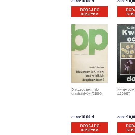
cena:10,00 zł
cena:10,00
DODAJ DO
DOD
KOSZYKA
KOS
Dlaczego tak mało
Kwiaty od A
drapieżników /31898/
/113867/
cena:10,00 zł
cena:10,00
DODAJ DO
DOD
KOSZYKA
KOS