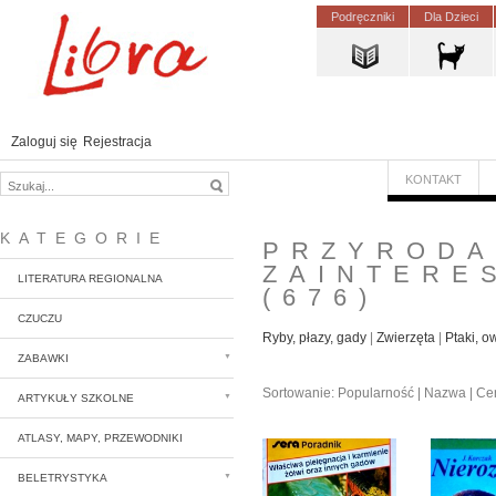
Podręczniki
Dla Dzieci
Zaloguj się
Rejestracja
KONTAKT
KATEGORIE
PRZYRODA
ZAINTERE
LITERATURA REGIONALNA
(676)
CZUCZU
Ryby, płazy, gady
Zwierzęta
Ptaki, o
ZABAWKI
Sortowanie:
Popularność
|
Nazwa
|
Ce
ARTYKUŁY SZKOLNE
ATLASY, MAPY, PRZEWODNIKI
BELETRYSTYKA