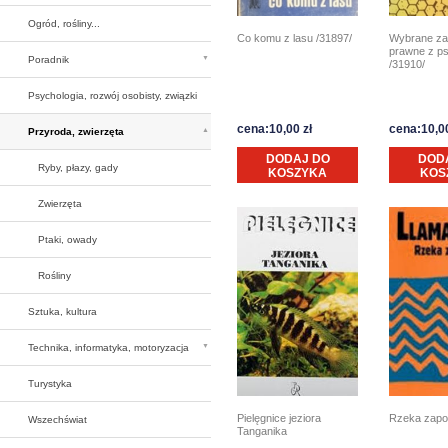
Ogród, rośliny...
Co komu z lasu /31897/
Wybrane za
prawne z p
Poradnik
/31910/
Psychologia, rozwój osobisty, związki
cena:10,00 zł
cena:10,00
Przyroda, zwierzęta
DODAJ DO
DOD
Ryby, płazy, gady
KOSZYKA
KOS
Zwierzęta
Ptaki, owady
Rośliny
Sztuka, kultura
Technika, informatyka, motoryzacja
Turystyka
Pielęgnice jeziora
Rzeka zapo
Wszechświat
Tanganika