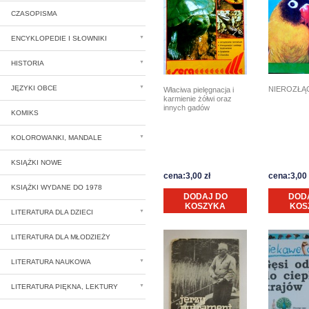
CZASOPISMA
ENCYKLOPEDIE I SŁOWNIKI
HISTORIA
JĘZYKI OBCE
NIEROZŁĄ
Właciwa pielęgnacja i
karmienie żółwi oraz
innych gadów
KOMIKS
KOLOROWANKI, MANDALE
KSIĄŻKI NOWE
cena:3,00 zł
cena:3,00 
KSIĄŻKI WYDANE DO 1978
DODAJ DO
DOD
KOSZYKA
KOS
LITERATURA DLA DZIECI
LITERATURA DLA MŁODZIEŻY
LITERATURA NAUKOWA
LITERATURA PIĘKNA, LEKTURY