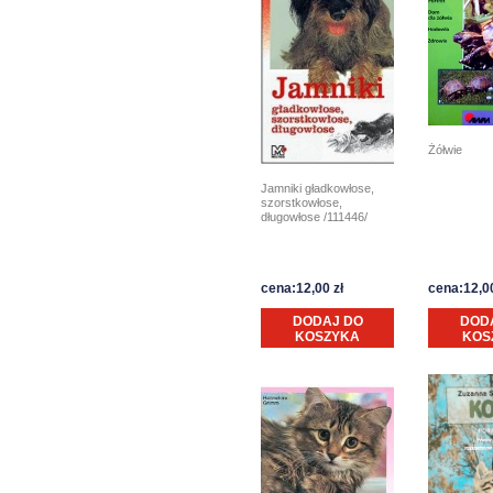
Żółwie
Jamniki gładkowłose,
szorstkowłose,
długowłose /111446/
cena:12,00 zł
cena:12,00
DODAJ DO
DOD
KOSZYKA
KOS