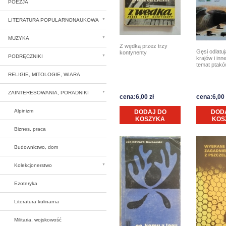
POEZJA
LITERATURA POPULARNONAUKOWA
MUZYKA
Z wędką przez trzy
Gęsi odlatuj
kontynenty
PODRĘCZNIKI
krajów i inn
temat ptakó
RELIGIE, MITOLOGIE, WIARA
ZAINTERESOWANIA, PORADNIKI
cena:6,00 zł
cena:6,00 
Alpinizm
DODAJ DO
DOD
KOSZYKA
KOS
Biznes, praca
Budownictwo, dom
Kolekcjonerstwo
Ezoteryka
Literatura kulinarna
Militaria, wojskowość