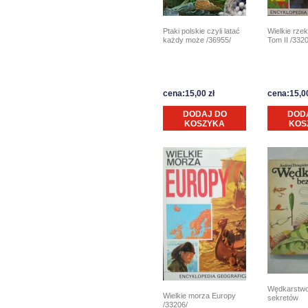
Ptaki polskie czyli latać
Wielkie rze
każdy może /36955/
Tom II /332
cena:15,00 zł
cena:15,00
DODAJ DO
DOD
KOSZYKA
KOS
Wędkarstwo
Wielkie morza Europy
sekretów
/33206/