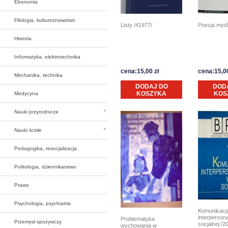
Ekonomia
Filologia, kulturoznawstwo
Listy /41977/
Poezja myśl
Historia
Informatyka, elektrotechnika
cena:15,00 zł
cena:15,00
Mechanika, technika
DODAJ DO
DOD
KOSZYKA
KOS
Medycyna
Nauki przyrodnicze
Nauki ścisłe
Pedagogika, resocjalizacja
Politologia, dziennikarstwo
Prawo
Psychologia, psychiatria
Komunikacj
interperson
Problematyka
Przemysł spożywczy
socjalnej /2
wychowania w