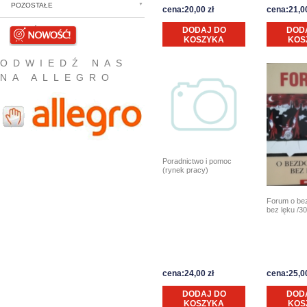
POZOSTAŁE
cena:20,00 zł
cena:21,00
DODAJ DO
DOD
NOWOŚCI
KOSZYKA
KOS
ODWIEDŹ NAS
NA ALLEGRO
Poradnictwo i pomoc
(rynek pracy)
Forum o be
bez lęku /3
cena:24,00 zł
cena:25,00
DODAJ DO
DOD
KOSZYKA
KOS