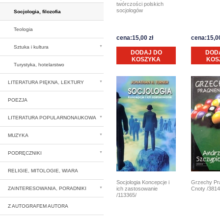
twórczości polskich
socjologów
Socjologia, filozofia
Teologia
cena:15,00 zł
cena:15,00
Sztuka i kultura
DODAJ DO
DOD
KOSZYKA
KOS
Turystyka, hotelarstwo
LITERATURA PIĘKNA, LEKTURY
POEZJA
LITERATURA POPULARNONAUKOWA
MUZYKA
PODRĘCZNIKI
RELIGIE, MITOLOGIE, WIARA
Socjologia Koncepcje i
Grzechy Pr
ich zastosowanie
Cnoty /3814
ZAINTERESOWANIA, PORADNIKI
/113365/
Z AUTOGRAFEM AUTORA