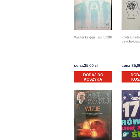
Wielka księga Tao /5338/
Krótka histo
psychologii 
cena:35,00 zł
cena:35,00
DODAJ DO
DOD
KOSZYKA
KOS