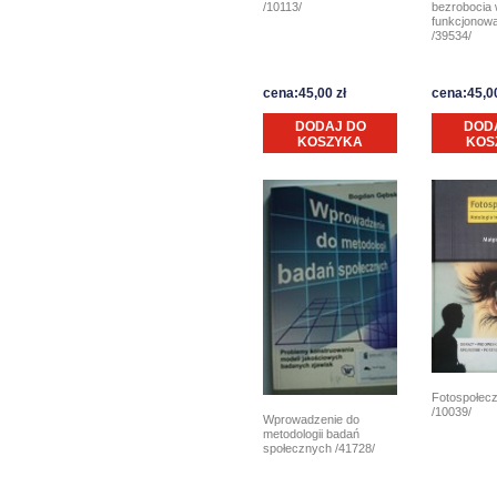
/10113/
bezrobocia 
funkcjonowa
/39534/
cena:45,00 zł
cena:45,00
DODAJ DO
DOD
KOSZYKA
KOS
Fotospołec
/10039/
Wprowadzenie do
metodologii badań
społecznych /41728/