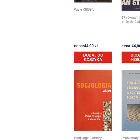
Wizje /38894/
17 równań, 
zmieniły świ
cena:44,00 zł
cena:44,00
DODAJ DO
DOD
KOSZYKA
KOS
Socjologia Lektury
Problematyk