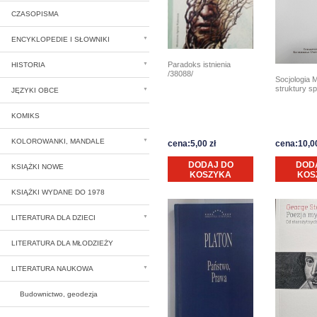
CZASOPISMA
ENCYKLOPEDIE I SŁOWNIKI
Paradoks istnienia
HISTORIA
/38088/
Socjologia 
struktury s
JĘZYKI OBCE
KOMIKS
KOLOROWANKI, MANDALE
cena:5,00 zł
cena:10,00
DODAJ DO
DOD
KSIĄŻKI NOWE
KOSZYKA
KOS
KSIĄŻKI WYDANE DO 1978
LITERATURA DLA DZIECI
LITERATURA DLA MŁODZIEŻY
LITERATURA NAUKOWA
Budownictwo, geodezja