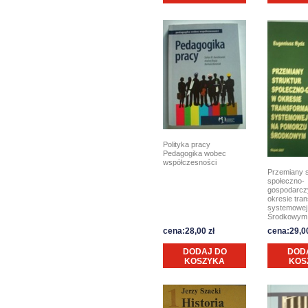
Polityka pracy
Pedagogika wobec
współczesności
Przemiany s
społeczno-
gospodarcz
okresie tran
systemowej
Środkowym
cena:28,00 zł
cena:29,00
DODAJ DO
DOD
KOSZYKA
KOS