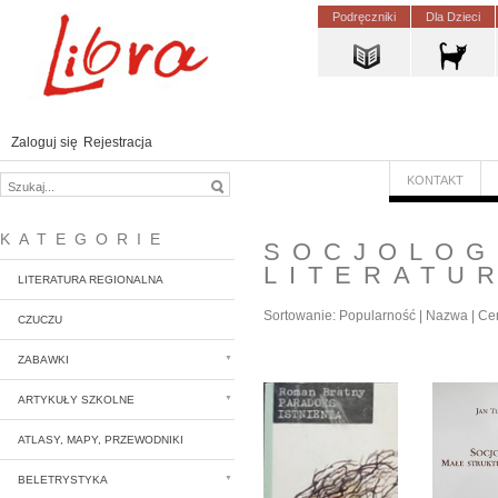
Podręczniki
Dla Dzieci
Zaloguj się
Rejestracja
KONTAKT
KATEGORIE
SOCJOLOG
LITERATU
LITERATURA REGIONALNA
Sortowanie:
Popularność
|
Nazwa
|
Ce
CZUCZU
ZABAWKI
ARTYKUŁY SZKOLNE
ATLASY, MAPY, PRZEWODNIKI
BELETRYSTYKA