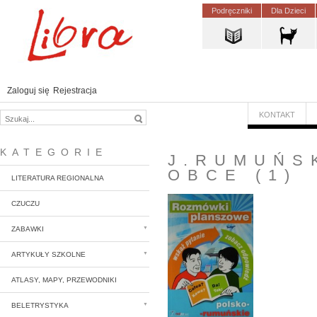
Podręczniki
Dla Dzieci
Zaloguj się
Rejestracja
KONTAKT
KATEGORIE
J.RUMUŃS
OBCE
(1)
LITERATURA REGIONALNA
CZUCZU
ZABAWKI
ARTYKUŁY SZKOLNE
ATLASY, MAPY, PRZEWODNIKI
BELETRYSTYKA