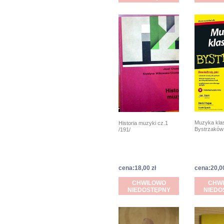
Muzyka kla
Historia muzyki cz.1
Bystrzaków
/191/
cena:18,00 zł
cena:20,00
CHWILOWO
CHW
NIEDOSTĘPNY
NIEDO