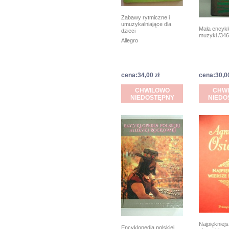
Zabawy rytmiczne i
umuzykalniające dla
Mała encykl
dzieci
muzyki /346
Allegro
cena:34,00 zł
cena:30,00
CHWILOWO
CHW
NIEDOSTĘPNY
NIEDO
Najpiękniejs
Encyklopedia polskiej