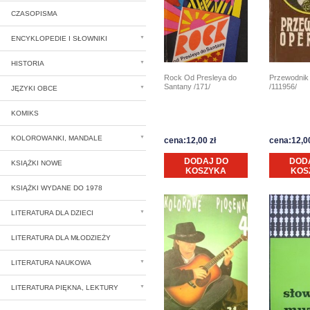
CZASOPISMA
ENCYKLOPEDIE I SŁOWNIKI
HISTORIA
Rock Od Presleya do
Przewodnik
Santany /171/
/111956/
JĘZYKI OBCE
KOMIKS
KOLOROWANKI, MANDALE
cena:12,00 zł
cena:12,00
DODAJ DO
DOD
KSIĄŻKI NOWE
KOSZYKA
KOS
KSIĄŻKI WYDANE DO 1978
LITERATURA DLA DZIECI
LITERATURA DLA MŁODZIEŻY
LITERATURA NAUKOWA
LITERATURA PIĘKNA, LEKTURY