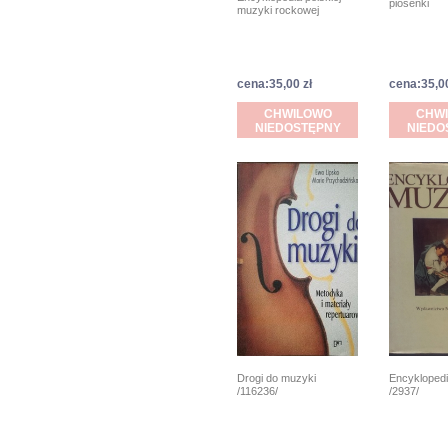
piosenki
muzyki rockowej
cena:35,00 zł
cena:35,00
CHWILOWO
CHW
NIEDOSTĘPNY
NIEDO
Drogi do muzyki
Encykloped
/116236/
/2937/