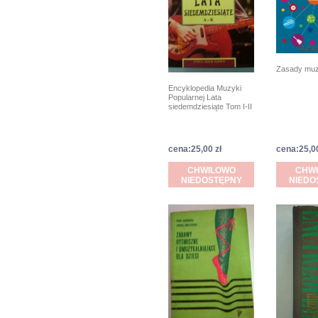
Zasady muz
Encyklopedia Muzyki
Popularnej Lata
siedemdziesiąte Tom I-II
cena:25,00 zł
cena:25,00
CHWILOWO
CHW
NIEDOSTĘPNY
NIEDO