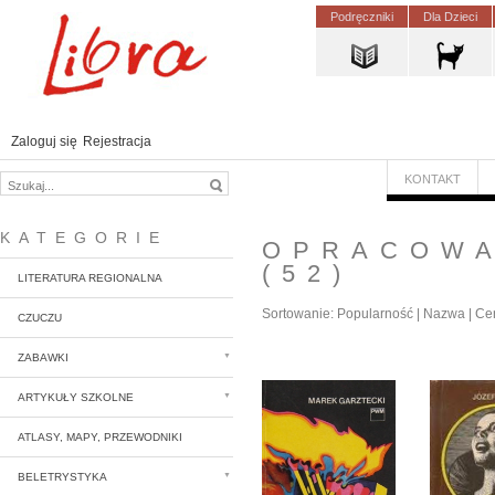
Podręczniki
Dla Dzieci
Zaloguj się
Rejestracja
KONTAKT
KATEGORIE
OPRACOWA
(52)
LITERATURA REGIONALNA
Sortowanie:
Popularność
|
Nazwa
|
Ce
CZUCZU
ZABAWKI
ARTYKUŁY SZKOLNE
ATLASY, MAPY, PRZEWODNIKI
BELETRYSTYKA