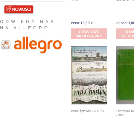
NOWOŚCI
ODWIEDŹ NAS
cena:13,00 zł
cena:13,00
NA ALLEGRO
CHWILOWO
CHW
NIEDOSTĘPNY
NIEDO
Wisła śpiewna /111199/
Literatura 
/190/