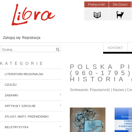
Podręczniki
Dla Dzieci
Zaloguj się
Rejestracja
KONTAKT
KATEGORIE
POLSKA P
(960-1795
LITERATURA REGIONALNA
HISTORIA
CZUCZU
Sortowanie:
Popularność
|
Nazwa
|
Ce
ZABAWKI
ARTYKUŁY SZKOLNE
ATLASY, MAPY, PRZEWODNIKI
BELETRYSTYKA