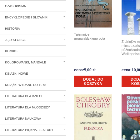
CZASOPISMA
ENCYKLOPEDIE I SŁOWNIKI
HISTORIA
Tajemnice
grunwaldzkiego pola
JĘZYKI OBCE
Z dziejów mi
mieszczańs
późnośredn
KOMIKS
Wielkopolsc
KOLOROWANKI, MANDALE
cena:5,00 zł
cena:10,00
KSIĄŻKI NOWE
DODAJ DO
DOD
KOSZYKA
KOS
KSIĄŻKI WYDANE DO 1978
LITERATURA DLA DZIECI
LITERATURA DLA MŁODZIEŻY
LITERATURA NAUKOWA
LITERATURA PIĘKNA, LEKTURY