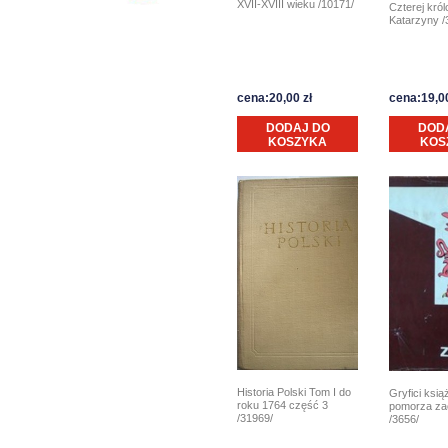
XVII-XVIII wieku /10171/
Czterej król
Katarzyny /
cena:20,00 zł
cena:19,00
DODAJ DO
DOD
KOSZYKA
KOS
Historia Polski Tom I do
Gryfici ksią
roku 1764 część 3
pomorza za
/31969/
/3656/