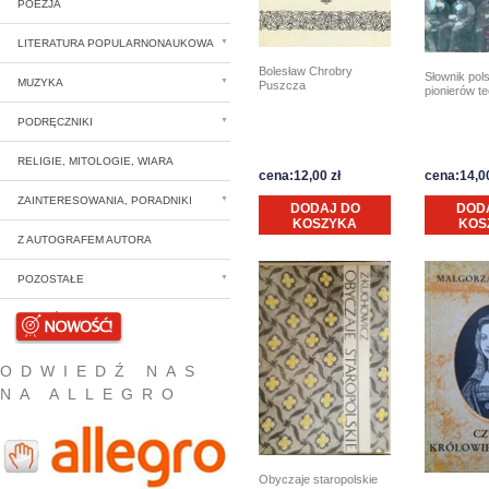
POEZJA
LITERATURA POPULARNONAUKOWA
Bolesław Chrobry
Słownik pol
MUZYKA
Puszcza
pionierów te
PODRĘCZNIKI
RELIGIE, MITOLOGIE, WIARA
cena:12,00 zł
cena:14,00
ZAINTERESOWANIA, PORADNIKI
DODAJ DO
DOD
KOSZYKA
KOS
Z AUTOGRAFEM AUTORA
POZOSTAŁE
NOWOŚCI
ODWIEDŹ NAS
NA ALLEGRO
Obyczaje staropolskie