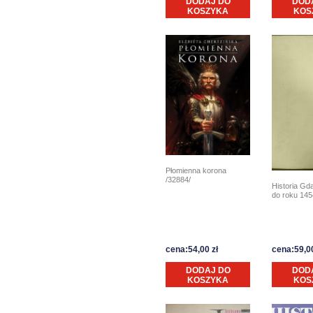
DODAJ DO
DOD
KOSZYKA
KOS
Płomienna korona
/32884/
Historia Gd
do roku 145
cena:54,00 zł
cena:59,00
DODAJ DO
DOD
KOSZYKA
KOS