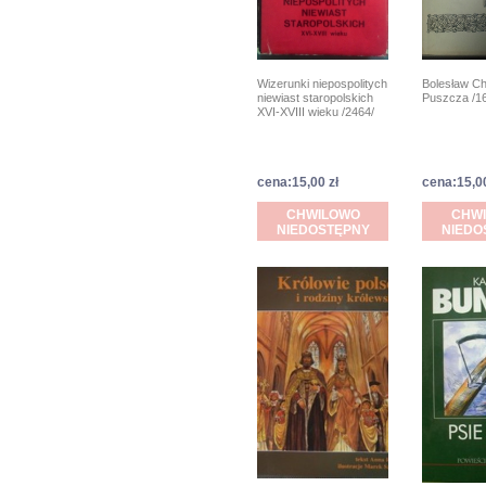
Wizerunki niepospolitych
Bolesław C
niewiast staropolskich
Puszcza /1
XVI-XVIII wieku /2464/
cena:15,00 zł
cena:15,00
CHWILOWO
CHW
NIEDOSTĘPNY
NIEDO