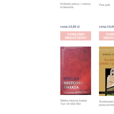
Królowie polscy i rodziny
Psie pole
królewskie
cena:14,00 zł
cena:14,00
CHWILOWO
CHW
NIEDOSTĘPNY
NIEDO
Wielka historia świata
Średniowiecz
Tom VII 650-950
powszechne