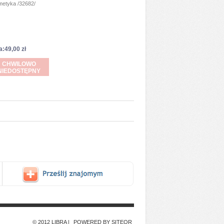
etyka /32682/
a:49,00 zł
CHWILOWO
NIEDOSTĘPNY
© 2012 LIBRA
POWERED BY SITEOR