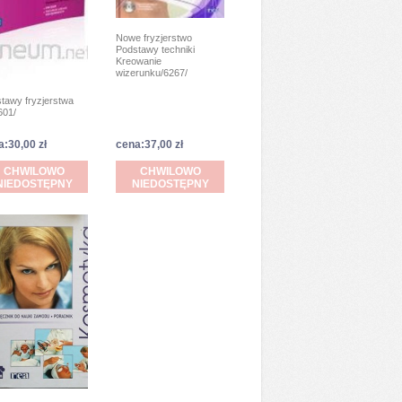
Nowe fryzjerstwo
Podstawy techniki
Kreowanie
wizerunku/6267/
tawy fryzjerstwa
601/
a:30,00 zł
cena:37,00 zł
CHWILOWO
CHWILOWO
NIEDOSTĘPNY
NIEDOSTĘPNY