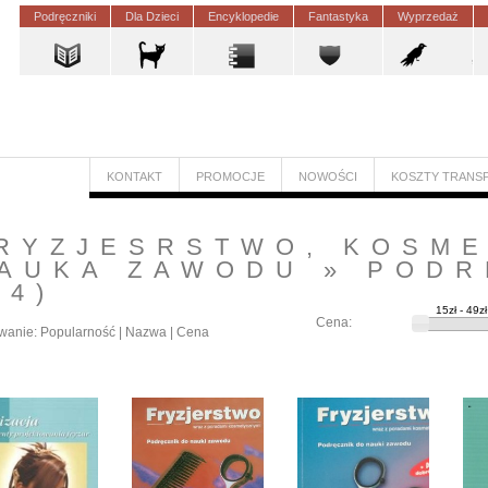
Podręczniki
Dla Dzieci
Encyklopedie
Fantastyka
Wyprzedaż
KONTAKT
PROMOCJE
NOWOŚCI
KOSZTY TRANS
RYZJESRSTWO, KOSM
AUKA ZAWODU
»
PODR
14)
Cena:
wanie:
Popularność
|
Nazwa
|
Cena