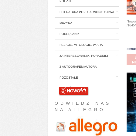
POEZJA
LITERATURA POPULARNONAUKOWA
Nowoc
MUZYKA
/1645/
PODRĘCZNIKI
RELIGIE, MITOLOGIE, WIARA
cena:
ZAINTERESOWANIA, PORADNIKI
N
Z AUTOGRAFEM AUTORA
POZOSTAŁE
NOWOŚCI
ODWIEDŹ NAS
NA ALLEGRO