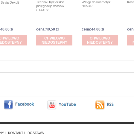
Techniki fryzjerskie
Wstęp do kosmetyki
Kosm
 Szyja Dekolt
pielęgnacja wlosów
/10531/
/114313/
40,00 zł
cena:40,50 zł
cena:44,00 zł
cen
CHWILOWO
CHWILOWO
CHWILOWO
IEDOSTĘPNY
NIEDOSTĘPNY
NIEDOSTĘPNY
NY
KONTAKT
DOSTAWA