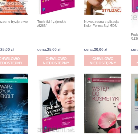
zesne fryzjerstwo
Nowoczesna stylizacja
Techniki fryzjerskie
Kolor Forma Styl /508/
/6266/
Pods
/113
25,00 zł
cena:25,00 zł
cena:30,00 zł
cen
CHWILOWO
CHWILOWO
CHWILOWO
IEDOSTĘPNY
NIEDOSTĘPNY
NIEDOSTĘPNY