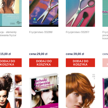
acja - elementy
Fryzjerstwo /33288/
Fryzjerstwo /33287/
Fryz
towania fryzur
pora
kosm
15,00 zł
cena:29,00 zł
cena:39,00 zł
cen
DODAJ DO
DODAJ DO
DODAJ DO
KOSZYKA
KOSZYKA
KOSZYKA