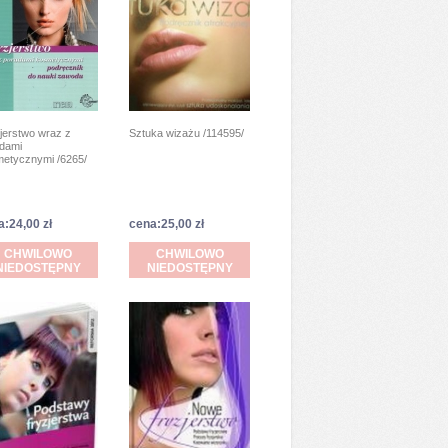
jerstwo wraz z
Sztuka wizażu /114595/
dami
etycznymi /6265/
a:24,00 zł
cena:25,00 zł
CHWILOWO
CHWILOWO
NIEDOSTĘPNY
NIEDOSTĘPNY