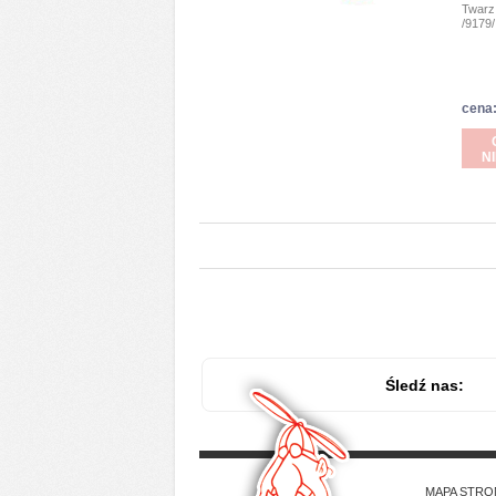
Twarz
/9179/
cena:
N
Śledź nas:
MAPA STRO