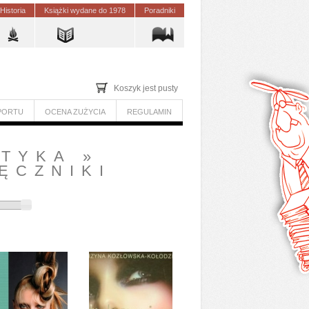
Historia
Książki wydane do 1978
Poradniki
Koszyk jest pusty
PORTU
OCENA ZUŻYCIA
REGULAMIN
ETYKA
»
ĘCZNIKI