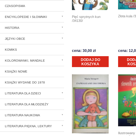
CZASOPISMA
Złota kula /
Pięć sprytnych kun
ENCYKLOPEDIE I SŁOWNIKI
/34130/
HISTORIA
JĘZYKI OBCE
KOMIKS
cena: 30,00 zł
cena: 12,0
DODAJ DO
DOD
KOLOROWANKI, MANDALE
KOSZYKA
KOS
KSIĄŻKI NOWE
KSIĄŻKI WYDANE DO 1978
LITERATURA DLA DZIECI
LITERATURA DLA MŁODZIEŻY
LITERATURA NAUKOWA
LITERATURA PIĘKNA, LEKTURY
Ilustrowany