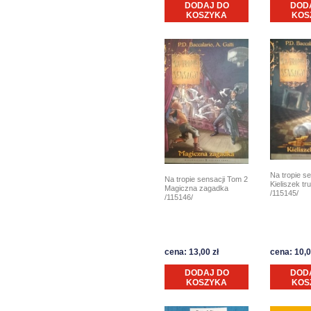
DODAJ DO
DOD
KOSZYKA
KOS
Na tropie s
Na tropie sensacji Tom 2
Kieliszek tr
Magiczna zagadka
/115145/
/115146/
cena: 13,00 zł
cena: 10,0
DODAJ DO
DOD
KOSZYKA
KOS