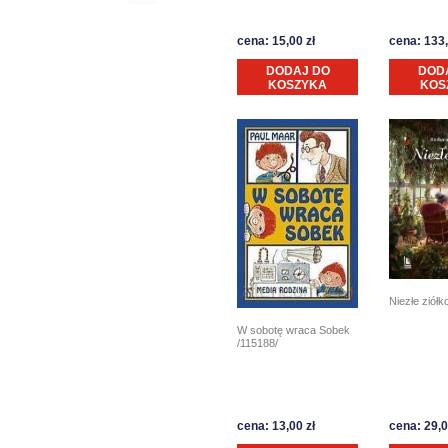
cena: 15,00 zł
cena: 133,
DODAJ DO
DOD
KOSZYKA
KOS
Niezłe ziółk
W sobotę wraca Sobek
/115188/
cena: 13,00 zł
cena: 29,0