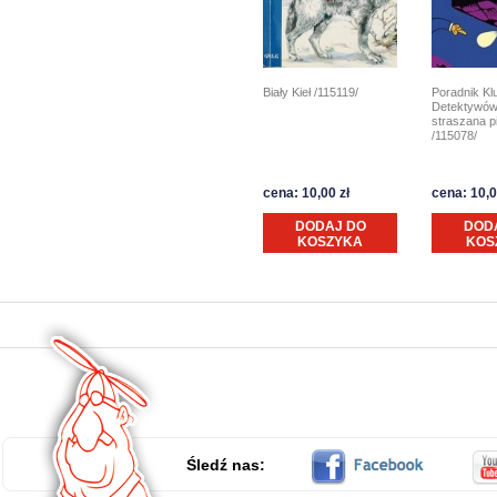
Biały Kieł /115119/
Poradnik Kl
Detektywów
straszana p
/115078/
cena: 10,00 zł
cena: 10,0
DODAJ DO
DOD
KOSZYKA
KOS
Śledź nas: