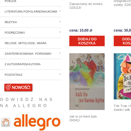
ortograficzn
POEZJA
Zapraszamy do smoka
sylaby /116
/116113/
LITERATURA POPULARNONAUKOWA
MUZYKA
cena: 10,00 zł
cena: 30,0
PODRĘCZNIKI
DODAJ DO
DOD
KOSZYKA
KOS
RELIGIE, MITOLOGIE, WIARA
ZAINTERESOWANIA, PORADNIKI
Z AUTOGRAFEM AUTORA
POZOSTAŁE
NOWOŚCI
ODWIEDŹ NAS
NA ALLEGRO
Trik-Trak i
świnki i wil
Jak to ze lnem było
/34341/