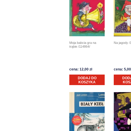
Moja babcia gra na
Na jagody /
trąbie /114864/
cena: 12,00 zł
cena: 5,00
DODAJ DO
DOD
KOSZYKA
KOS