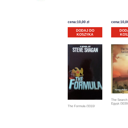
cena:10,00 zł
cena:10,00
DODAJ DO
DOD
KOSZYKA
KOS
The Search 
Egypt /3039
The Formula /3310/