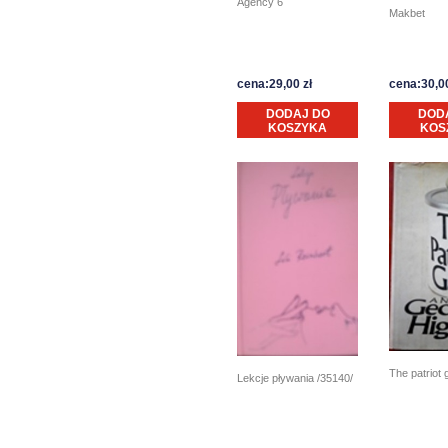
Agency 6
Makbet
cena:29,00 zł
cena:30,00
DODAJ DO
DOD
KOSZYKA
KOS
The patriot
Lekcje pływania /35140/