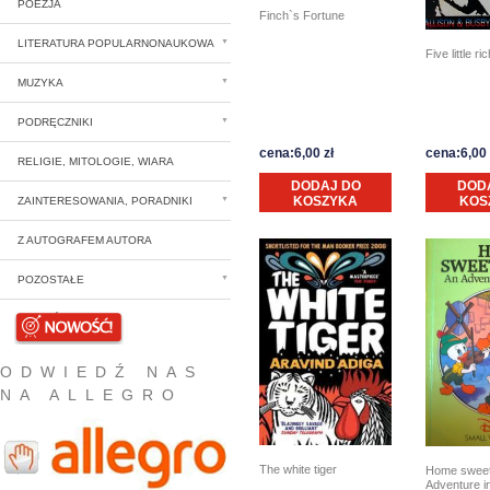
POEZJA
Finch`s Fortune
LITERATURA POPULARNONAUKOWA
Five little ric
MUZYKA
PODRĘCZNIKI
cena:6,00 zł
cena:6,00 
RELIGIE, MITOLOGIE, WIARA
DODAJ DO
DOD
KOSZYKA
KOS
ZAINTERESOWANIA, PORADNIKI
Z AUTOGRAFEM AUTORA
POZOSTAŁE
NOWOŚCI
ODWIEDŹ NAS
NA ALLEGRO
The white tiger
Home sweet
Adventure 