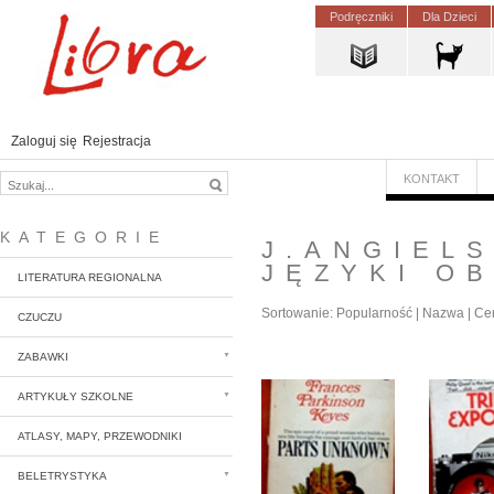
Podręczniki
Dla Dzieci
Zaloguj się
Rejestracja
KONTAKT
KATEGORIE
J.ANGIELS
JĘZYKI O
LITERATURA REGIONALNA
Sortowanie:
Popularność
|
Nazwa
|
Ce
CZUCZU
ZABAWKI
ARTYKUŁY SZKOLNE
ATLASY, MAPY, PRZEWODNIKI
BELETRYSTYKA