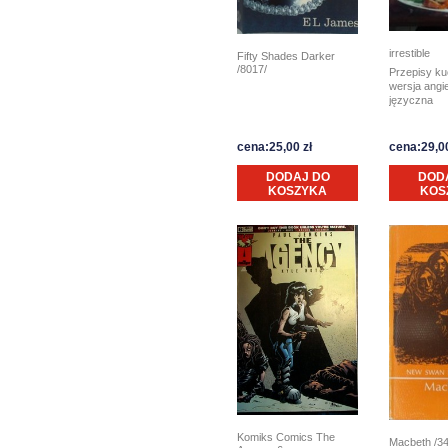
irrestible
Fifty Shades Darker
/8017/
Przepisy ku
wersja angi
języczna
cena:25,00 zł
cena:29,00
DODAJ DO
DOD
KOSZYKA
KOS
Komiks Comics The
Macbeth /3