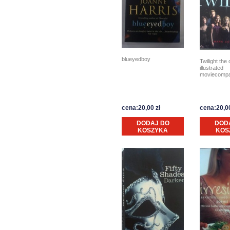
blueyedboy
Twilight the
illustrated
moviecompa
cena:20,00 zł
cena:20,00
DODAJ DO
DOD
KOSZYKA
KOS