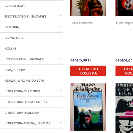
CZASOPISMA
ENCYKLOPEDIE I SŁOWNIKI
Parts Unknown
Triple expo
HISTORIA
JĘZYKI OBCE
KOMIKS
KOLOROWANKI, MANDALE
cena:5,00 zł
cena:4,27 
DODAJ DO
DOD
KSIĄŻKI NOWE
KOSZYKA
KOS
KSIĄŻKI WYDANE DO 1978
LITERATURA DLA DZIECI
LITERATURA DLA MŁODZIEŻY
LITERATURA NAUKOWA
LITERATURA PIĘKNA, LEKTURY