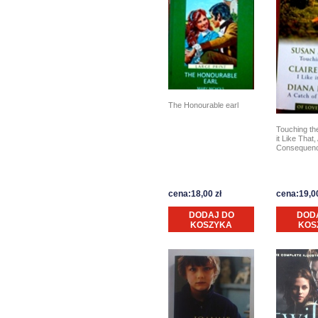
The Honourable earl
Touching the
it Like That,
Consequen
cena:18,00 zł
cena:19,00
DODAJ DO
DOD
KOSZYKA
KOS