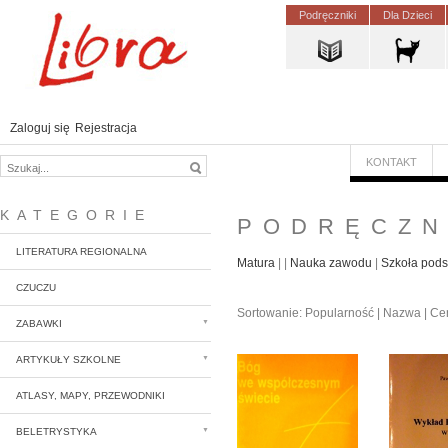
Podręczniki
Dla Dzieci
Zaloguj się
Rejestracja
KONTAKT
KATEGORIE
PODRĘCZN
LITERATURA REGIONALNA
Matura
Nauka zawodu
Szkoła pod
CZUCZU
Sortowanie:
Popularność
|
Nazwa
|
Ce
ZABAWKI
ARTYKUŁY SZKOLNE
ATLASY, MAPY, PRZEWODNIKI
BELETRYSTYKA