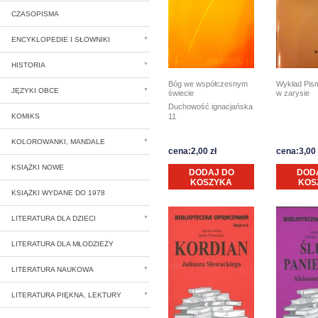
CZASOPISMA
ENCYKLOPEDIE I SŁOWNIKI
HISTORIA
Bóg we współczesnym
Wykład Pism
JĘZYKI OBCE
świecie
w zarysie
Duchowość ignacjańska
KOMIKS
11
KOLOROWANKI, MANDALE
cena:2,00 zł
cena:3,00 
KSIĄŻKI NOWE
DODAJ DO
DOD
KOSZYKA
KOS
KSIĄŻKI WYDANE DO 1978
LITERATURA DLA DZIECI
LITERATURA DLA MŁODZIEŻY
LITERATURA NAUKOWA
LITERATURA PIĘKNA, LEKTURY