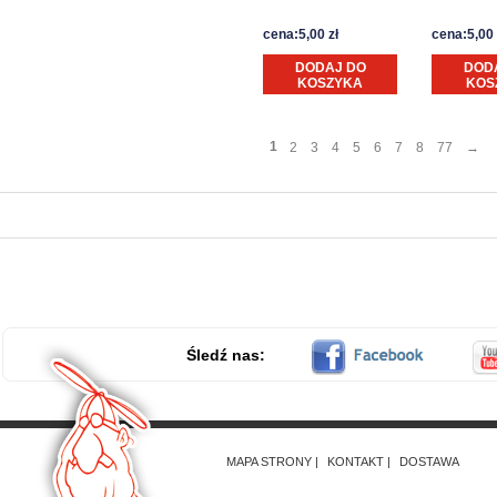
cena:5,00 zł
cena:5,00 
DODAJ DO
DOD
KOSZYKA
KOS
1
2
3
4
5
6
7
8
77
→
Śledź nas:
MAPA STRONY
KONTAKT
DOSTAWA