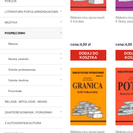
POEZJA
LITERATURA POPULARNONAUKOWA
Biblioteczka opracowań
Biblioteczk
6 Kordian
8 Śluby pan
MUZYKA
PODRĘCZNIKI
Matura
cena:4,00 zł
cena:4,00 
DODAJ DO
DOD
KOSZYKA
KOS
Nauka zawodu
Szkoła podstawowa
Szkoła średnia
Pozostałe
RELIGIE, MITOLOGIE, WIARA
ZAINTERESOWANIA, PORADNIKI
Z AUTOGRAFEM AUTORA
Biblioteczk
Biblioteczka opracowań