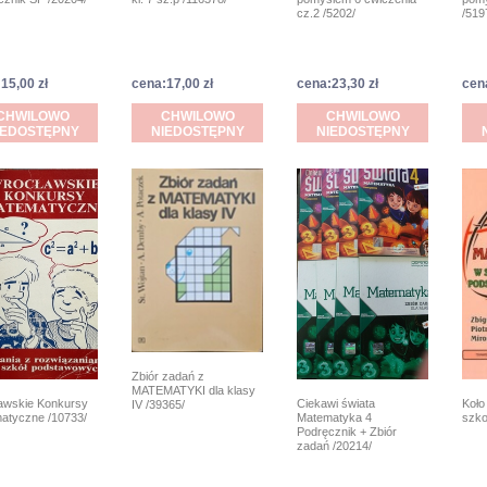
cz.2 /5202/
/519
15,00 zł
cena:17,00 zł
cena:23,30 zł
cen
CHWILOWO
CHWILOWO
CHWILOWO
IEDOSTĘPNY
NIEDOSTĘPNY
NIEDOSTĘPNY
Zbiór zadań z
MATEMATYKI dla klasy
awskie Konkursy
Koło
Ciekawi świata
IV /39365/
atyczne /10733/
szko
Matematyka 4
Podręcznik + Zbiór
zadań /20214/