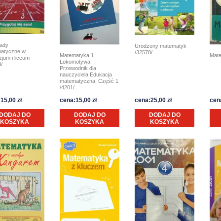
iady
Urodzony matematyk
atyczne w
/32578/
Matematyka 1
Mate
jum i liceum
Lokomotywa.
/
Przewodnik dla
nauczyciela Edukacja
matematyczna. Część 1
/4201/
15,00 zł
cena:15,00 zł
cena:25,00 zł
cen
DODAJ DO
DODAJ DO
DODAJ DO
KOSZYKA
KOSZYKA
KOSZYKA