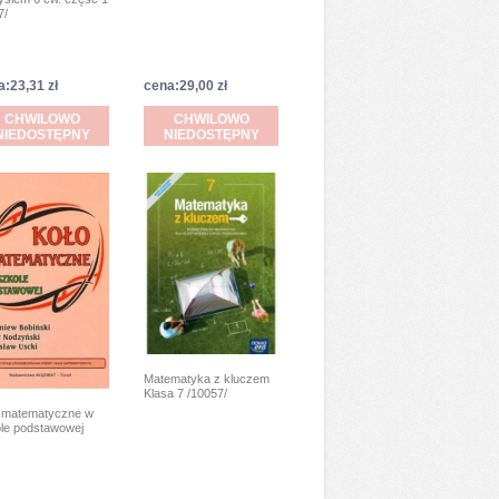
7/
a:23,31 zł
cena:29,00 zł
CHWILOWO
CHWILOWO
NIEDOSTĘPNY
NIEDOSTĘPNY
Matematyka z kluczem
Klasa 7 /10057/
 matematyczne w
le podstawowej