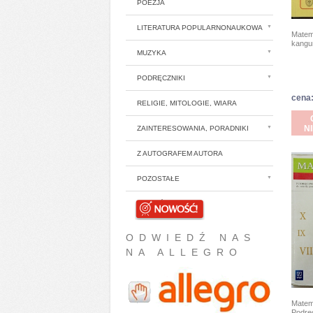
POEZJA
LITERATURA POPULARNONAUKOWA
Matem
kangu
MUZYKA
PODRĘCZNIKI
cena:
RELIGIE, MITOLOGIE, WIARA
N
ZAINTERESOWANIA, PORADNIKI
Z AUTOGRAFEM AUTORA
POZOSTAŁE
NOWOŚCI
ODWIEDŹ NAS
NA ALLEGRO
Matem
Podrę