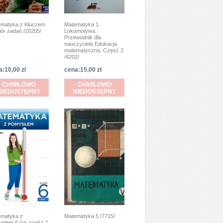
matyka z Kluczem
Matematyka 1
iór zadań /20205/
Lokomotywa.
Przewodnik dla
nauczyciela Edukacja
matematyczna. Część 2
/4202/
a:10,00 zł
cena:15,00 zł
CHWILOWO
CHWILOWO
NIEDOSTĘPNY
NIEDOSTĘPNY
matyka z
Matematyka 5 /7715/
słem 6 ćw. część 1