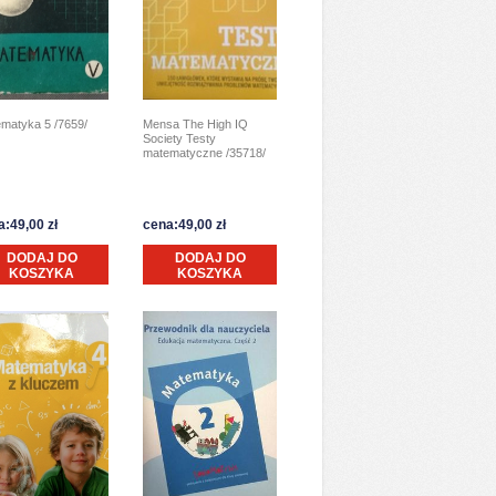
matyka 5 /7659/
Mensa The High IQ
Society Testy
matematyczne /35718/
a:49,00 zł
cena:49,00 zł
DODAJ DO
DODAJ DO
KOSZYKA
KOSZYKA