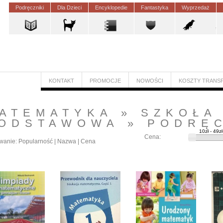
Podręczniki
Dla Dzieci
Encyklopedie
Fantastyka
Wyprzedaż
KONTAKT
PROMOCJE
NOWOŚCI
KOSZTY TRANS
ATEMATYKA
»
SZKOŁA
ODSTAWOWA
»
PODRĘ
Cena:
wanie:
Popularność
|
Nazwa
|
Cena