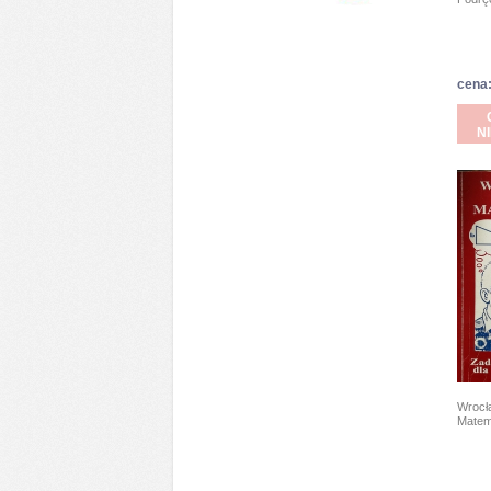
cena:
N
Wrocł
Matem