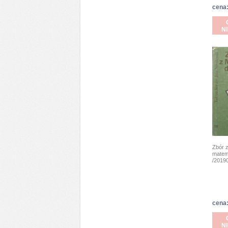
cena:
N
Zbór 
matema
/20190
cena:
N