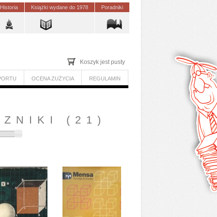
Historia
Książki wydane do 1978
Poradniki
Koszyk jest pusty
PORTU
OCENA ZUŻYCIA
REGULAMIN
CZNIKI
(21)