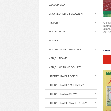
CZASOPISMA
ENCYKLOPEDIE I SŁOWNIKI
Olimp
HISTORIA
matem
gimnaz
JĘZYKI OBCE
/39723
KOMIKS
KOLOROWANKI, MANDALE
cena:
KSIĄŻKI NOWE
KSIĄŻKI WYDANE DO 1978
LITERATURA DLA DZIECI
LITERATURA DLA MŁODZIEŻY
LITERATURA NAUKOWA
LITERATURA PIĘKNA, LEKTURY