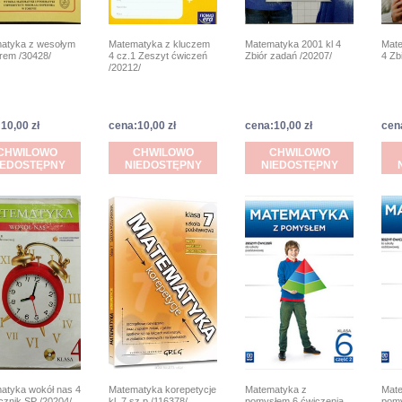
atyka z wesołym
Matematyka z kluczem
Matematyka 2001 kl 4
Mate
rem /30428/
4 cz.1 Zeszyt ćwiczeń
Zbiór zadań /20207/
4 Zb
/20212/
10,00 zł
cena:10,00 zł
cena:10,00 zł
cen
CHWILOWO
CHWILOWO
CHWILOWO
IEDOSTĘPNY
NIEDOSTĘPNY
NIEDOSTĘPNY
atyka wokół nas 4
Matematyka korepetycje
Matematyka z
Mate
cznik SP /20204/
kl. 7 sz.p /116378/
pomysłem 6 ćwiczenia
pomy