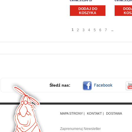
cena:35,00 zł
cena:35,00
DODAJ DO
DOD
KOSZYKA
KOS
1
2
3
4
5
6
7
→
Śledź nas:
MAPA STRONY
KONTAKT
DOSTAWA
Zaprenumeruj Newsletter