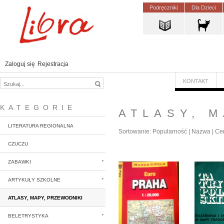
Podręczniki
Dla Dzieci
Zaloguj się
Rejestracja
KONTAKT
KATEGORIE
ATLASY, 
LITERATURA REGIONALNA
Sortowanie:
Popularność
|
Nazwa
|
Ce
CZUCZU
ZABAWKI
ARTYKUŁY SZKOLNE
ATLASY, MAPY, PRZEWODNIKI
BELETRYSTYKA