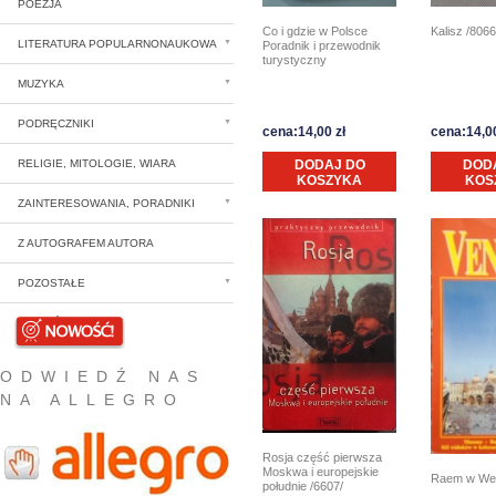
POEZJA
Co i gdzie w Polsce
Kalisz /8066
LITERATURA POPULARNONAUKOWA
Poradnik i przewodnik
turystyczny
MUZYKA
PODRĘCZNIKI
cena:14,00 zł
cena:14,00
RELIGIE, MITOLOGIE, WIARA
DODAJ DO
DOD
KOSZYKA
KOS
ZAINTERESOWANIA, PORADNIKI
Z AUTOGRAFEM AUTORA
POZOSTAŁE
NOWOŚCI
ODWIEDŹ NAS
NA ALLEGRO
Rosja część pierwsza
Moskwa i europejskie
Raem w Wen
południe /6607/