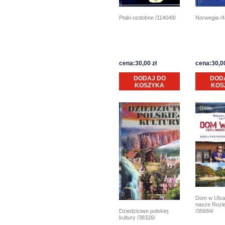
Norwegia /4
Ptaki ozdobne /114048/
cena:30,00 zł
cena:30,00
DODAJ DO
DOD
KOSZYKA
KOS
Dom w Ulsan
nasze Rozl
Dziedzictwo polskiej
/35684/
kultury /38326/