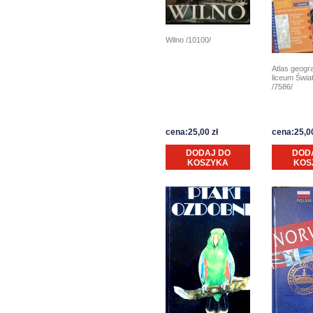
Wilno /10100/
Atlas geogr
liceum Świa
/7586/
cena:25,00 zł
cena:25,00
DODAJ DO
DOD
KOSZYKA
KOS