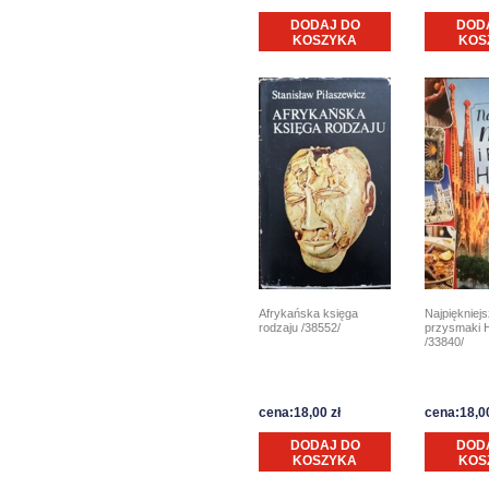
DODAJ DO
DOD
KOSZYKA
KOS
Afrykańska księga
Najpiękniejs
rodzaju /38552/
przysmaki H
/33840/
cena:18,00 zł
cena:18,00
DODAJ DO
DOD
KOSZYKA
KOS