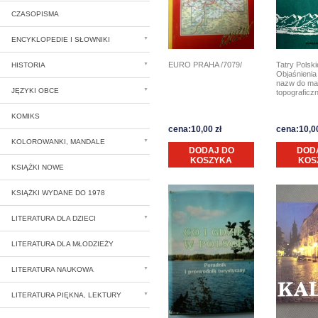
CZASOPISMA
ENCYKLOPEDIE I SŁOWNIKI
EURO PRAHA /7079/
Tatry Polski
HISTORIA
Objaśnienia
nazw do m
JĘZYKI OBCE
topograficz
KOMIKS
cena:10,00 zł
cena:10,00
KOLOROWANKI, MANDALE
DODAJ DO
DOD
KOSZYKA
KOS
KSIĄŻKI NOWE
KSIĄŻKI WYDANE DO 1978
LITERATURA DLA DZIECI
LITERATURA DLA MŁODZIEŻY
LITERATURA NAUKOWA
LITERATURA PIĘKNA, LEKTURY