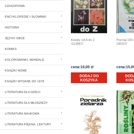
CZASOPISMA
ENCYKLOPEDIE I SŁOWNIKI
HISTORIA
JĘZYKI OBCE
Kwiaty od A do Z
Poznaj 100 r
/113867/
/38337/
KOMIKS
KOLOROWANKI, MANDALE
cena:10,00 zł
cena:15,00
KSIĄŻKI NOWE
DODAJ DO
DOD
KOSZYKA
KOS
KSIĄŻKI WYDANE DO 1978
LITERATURA DLA DZIECI
LITERATURA DLA MŁODZIEŻY
LITERATURA NAUKOWA
LITERATURA PIĘKNA, LEKTURY