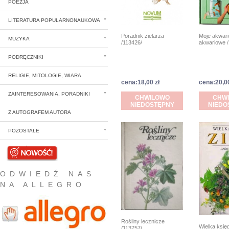
POEZJA
LITERATURA POPULARNONAUKOWA
Poradnik zielarza
Moje akwari
MUZYKA
/113426/
akwariowe /
PODRĘCZNIKI
RELIGIE, MITOLOGIE, WIARA
cena:18,00 zł
cena:20,00
ZAINTERESOWANIA, PORADNIKI
CHWILOWO
CHW
NIEDOSTĘPNY
NIEDO
Z AUTOGRAFEM AUTORA
POZOSTAŁE
NOWOŚCI
ODWIEDŹ NAS
NA ALLEGRO
Rośliny lecznicze
Wielka księg
/113757/