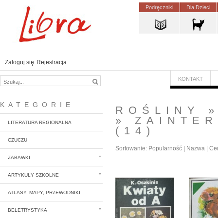
Podręczniki
Dla Dzieci
Zaloguj się
Rejestracja
KONTAKT
KATEGORIE
ROŚLINY
»
ZAINTER
LITERATURA REGIONALNA
(14)
CZUCZU
Sortowanie:
Popularność
|
Nazwa
|
Ce
ZABAWKI
ARTYKUŁY SZKOLNE
ATLASY, MAPY, PRZEWODNIKI
BELETRYSTYKA