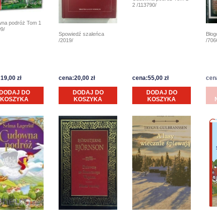
2 /113790/
na podróż Tom 1
9/
Błog
Spowiedź szaleńca
/706
/2019/
19,00 zł
cena:20,00 zł
cena:55,00 zł
cen
DODAJ DO
DODAJ DO
DODAJ DO
KOSZYKA
KOSZYKA
KOSZYKA