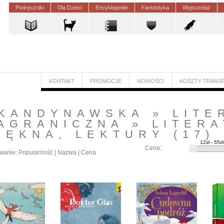
Podręczniki
Dla Dzieci
Encyklopedie
Fantastyka
Wyprzedaż
KONTAKT
PROMOCJE
NOWOŚCI
KOSZTY TRANS
KANDYNAWSKA
»
LITE
AGRANICZNA
»
LITER
IĘKNA, LEKTURY
(17)
Cena:
wanie:
Popularność
|
Nazwa
|
Cena