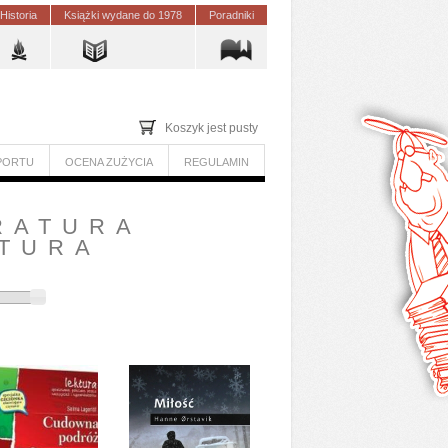
Historia
Książki wydane do 1978
Poradniki
Koszyk jest pusty
PORTU
OCENA ZUŻYCIA
REGULAMIN
RATURA
ATURA