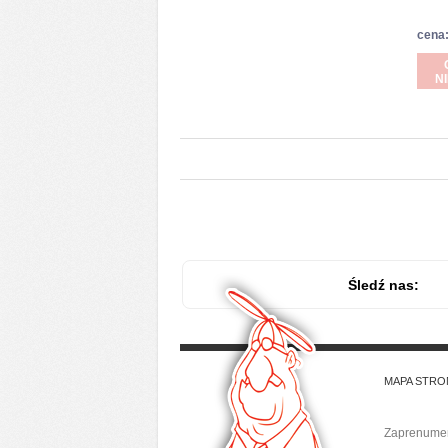
cena:
N
Śledź nas:
MAPA STRO
Zaprenumer