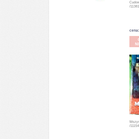
Cudow
/11381
cena:
N
Wszys
/11154