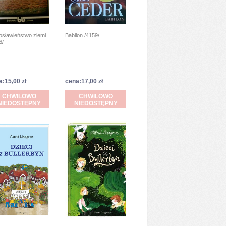
osławieństwo ziemi
Babilon /4159/
6/
a:15,00 zł
cena:17,00 zł
CHWILOWO
CHWILOWO
NIEDOSTĘPNY
NIEDOSTĘPNY