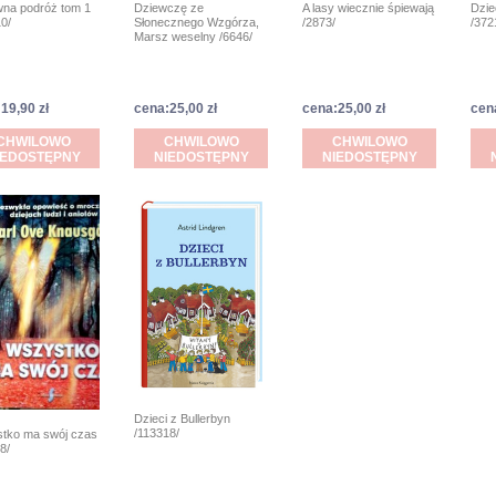
na podróż tom 1
Dziewczę ze
A lasy wiecznie śpiewają
Dzie
0/
Słonecznego Wzgórza,
/2873/
/372
Marsz weselny /6646/
19,90 zł
cena:25,00 zł
cena:25,00 zł
cen
CHWILOWO
CHWILOWO
CHWILOWO
IEDOSTĘPNY
NIEDOSTĘPNY
NIEDOSTĘPNY
Dzieci z Bullerbyn
/113318/
tko ma swój czas
8/