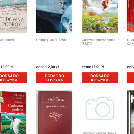
na podróż
Doktor Glas /111855/
Cudowna podróż tom 1
Cud
/
/33370/
/343
12,00 zł
cena:12,00 zł
cena:13,00 zł
cen
DODAJ DO
DODAJ DO
DODAJ DO
KOSZYKA
KOSZYKA
KOSZYKA
Cudowna podróż Tom 1-