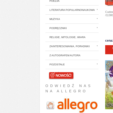
POEZJA
LITERATURA POPULARNONAUKOWA
Cudow
/11380
MUZYKA
PODRĘCZNIKI
RELIGIE, MITOLOGIE, WIARA
cena:
ZAINTERESOWANIA, PORADNIKI
Z AUTOGRAFEM AUTORA
POZOSTAŁE
NOWOŚCI
ODWIEDŹ NAS
NA ALLEGRO