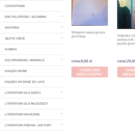
CZASOPISMA
ENCYKLOPEDIE I SŁOWNIKI
HISTORIA
Wstępna nauka języka
Hellenike Gl
greckiego
JĘZYKI OBCE
podręcznik 
języka grec
KOMIKS
KOLOROWANKI, MANDALE
cena:8,00 zł
cena:25,00
CHWILOWO
CHW
KSIĄŻKI NOWE
NIEDOSTĘPNY
NIEDO
KSIĄŻKI WYDANE DO 1978
LITERATURA DLA DZIECI
LITERATURA DLA MŁODZIEŻY
LITERATURA NAUKOWA
LITERATURA PIĘKNA, LEKTURY