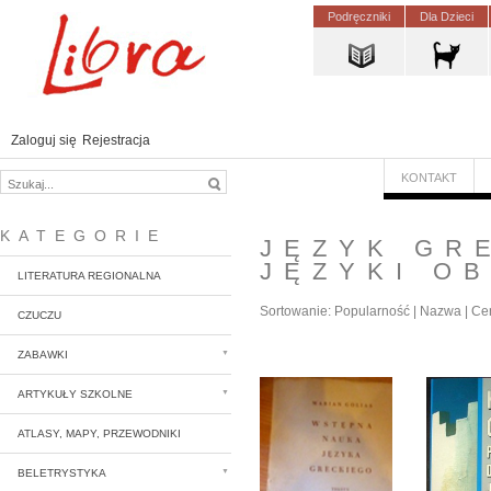
Podręczniki
Dla Dzieci
Zaloguj się
Rejestracja
KONTAKT
KATEGORIE
JĘZYK GR
JĘZYKI O
LITERATURA REGIONALNA
Sortowanie:
Popularność
|
Nazwa
|
Ce
CZUCZU
ZABAWKI
ARTYKUŁY SZKOLNE
ATLASY, MAPY, PRZEWODNIKI
BELETRYSTYKA