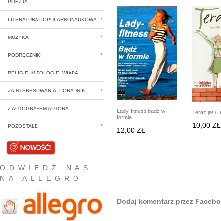
POEZJA
LITERATURA POPULARNONAUKOWA
MUZYKA
PODRĘCZNIKI
RELIGIE, MITOLOGIE, WIARA
ZAINTERESOWANIA, PORADNIKI
Z AUTOGRAFEM AUTORA
Lady-fitness bądź w
Teraz ja! /1
formie
10,00 ZŁ
POZOSTAŁE
12,00 ZŁ
NOWOŚCI
ODWIEDŹ NAS
NA ALLEGRO
Dodaj komentarz przez Faceb