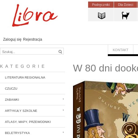
Podręczniki
Dla Dzieci
Zaloguj się
Rejestracja
KONTAKT
W 80 dni dooko
KATEGORIE
LITERATURA REGIONALNA
CZUCZU
ZABAWKI
ARTYKUŁY SZKOLNE
ATLASY, MAPY, PRZEWODNIKI
BELETRYSTYKA