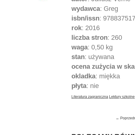
wydawca
: Greg
isbn/issn
: 97883751
rok
: 2016
liczba stron
: 260
waga
: 0,50 kg
stan
: używana
ocena zużycia w skal
okladka
: miękka
płyta
: nie
Literatura zagraniczna
Lektury szkolne
← Poprzed