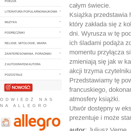
POEZJA
całym świecie.
LITERATURA POPULARNONAUKOWA
Książka przedstawia 
który zakłada się z ko
MUZYKA
dni. Wyrusza w tę po
PODRĘCZNIKI
ich śladami podąża zd
RELIGIE, MITOLOGIE, WIARA
momentu przyłącza si
ZAINTERESOWANIA, PORADNIKI
zmieniają się jak w k
Z AUTOGRAFEM AUTORA
akcji trzyma czytelnik
POZOSTAŁE
Przedstawiamy tę pow
NOWOŚCI
francuskiego, dokona
atmosfery książki.
ODWIEDŹ NAS
NA ALLEGRO
Utwór dostępny w eksk
prezentuje i może st
autor
: Juliusz Verne