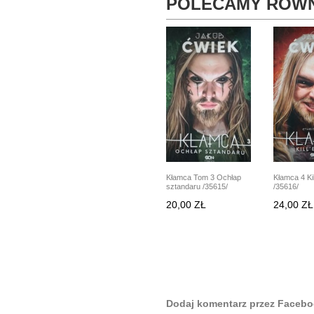
POLECAMY RÓWN
Kłamca Tom 3 Ochłap
Kłamca 4 Kil
sztandaru /35615/
/35616/
20,00 ZŁ
24,00 ZŁ
Dodaj komentarz przez Faceb