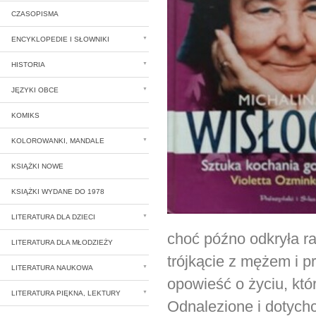
CZASOPISMA
ENCYKLOPEDIE I SŁOWNIKI
HISTORIA
JĘZYKI OBCE
KOMIKS
KOLOROWANKI, MANDALE
KSIĄŻKI NOWE
KSIĄŻKI WYDANE DO 1978
LITERATURA DLA DZIECI
choć późno odkryła ra
LITERATURA DLA MŁODZIEŻY
trójkącie z mężem i p
LITERATURA NAUKOWA
opowieść o życiu, któ
LITERATURA PIĘKNA, LEKTURY
Odnalezione i dotych