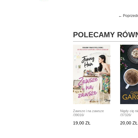
← Poprzed
POLECAMY RÓWN
Zawsze i na zawsze
Nigdy cię n
/39016/
/37326/
19,00 ZŁ
20,00 ZŁ