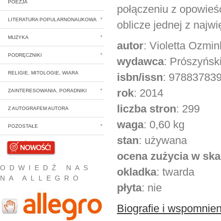
POEZJA
połączeniu z opowieśc
LITERATURA POPULARNONAUKOWA
oblicze jednej z najw
MUZYKA
autor
: Violetta Ozmi
PODRĘCZNIKI
wydawca
: Prószyński
RELIGIE, MITOLOGIE, WIARA
isbn/issn
: 97883783
rok
: 2014
ZAINTERESOWANIA, PORADNIKI
liczba stron
: 299
Z AUTOGRAFEM AUTORA
waga
: 0,60 kg
POZOSTAŁE
stan
: używana
NOWOŚCI
ocena zużycia w skal
ODWIEDŹ NAS
okladka
: twarda
NA ALLEGRO
płyta
: nie
Biografie i wspomnien