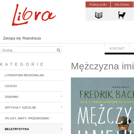
Podręczniki
Dla Dzieci
Zaloguj się
Rejestracja
KONTAKT
Mężczyzna im
KATEGORIE
LITERATURA REGIONALNA
CZUCZU
ZABAWKI
ARTYKUŁY SZKOLNE
ATLASY, MAPY, PRZEWODNIKI
BELETRYSTYKA