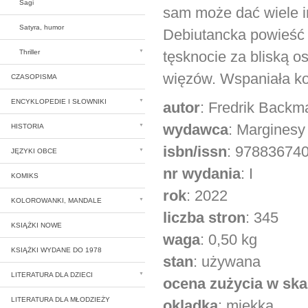
Sagi
sam może dać wiele in
Satyra, humor
Debiutancka powieść F
tęsknocie za bliską o
Thriller
więzów. Wspaniała kom
CZASOPISMA
ENCYKLOPEDIE I SŁOWNIKI
autor
: Fredrik Backm
wydawca
: Marginesy
HISTORIA
isbn/issn
: 97883674
JĘZYKI OBCE
nr wydania
: I
KOMIKS
rok
: 2022
KOLOROWANKI, MANDALE
liczba stron
: 345
KSIĄŻKI NOWE
waga
: 0,50 kg
KSIĄŻKI WYDANE DO 1978
stan
: używana
LITERATURA DLA DZIECI
ocena zużycia w skal
LITERATURA DLA MŁODZIEŻY
okladka
: miękka