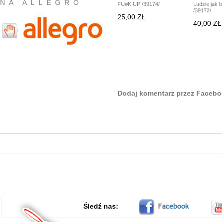
NA ALLEGRO
FU#K UP /39174/
Ludzie jak b
/39172/
25,00 ZŁ
40,00 ZŁ
Dodaj komentarz przez Faceb
Śledź nas: